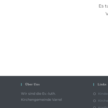
Es t
V
Über Uns
Links
Wir sind die Ev.-luth.
Kinde
Kirchengemeinde Varrel
Kirche
Konfi