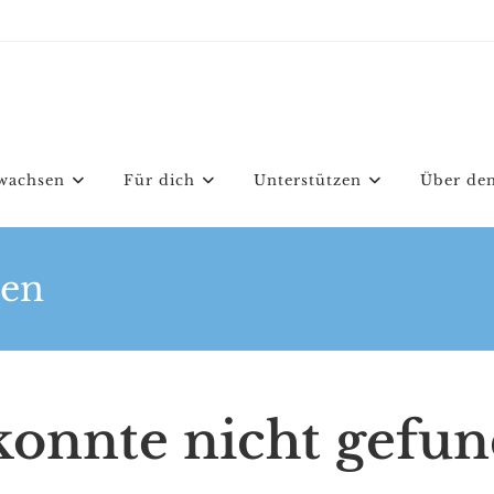
wachsen
Für dich
Unterstützen
Über den
den
 konnte nicht gefu