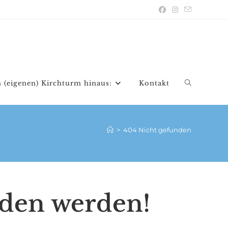
 (eigenen) Kirchturm hinaus:
Kontakt
Website-
Suche
>
404 Nicht gefunden
umschalten
nden werden!