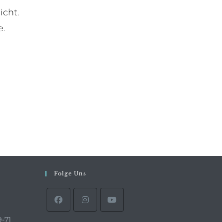
icht.
e.
Folge Uns
9-71