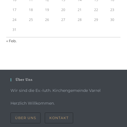
17
18
19
20
21
22
23
24
25
26
27
28
29
30
31
« Feb.
Über Uns
Wir sind die Ev.-luth. Kirchengemeinde Varrel
Herzlich Willkommen.
ÜBER UNS
KONTAKT