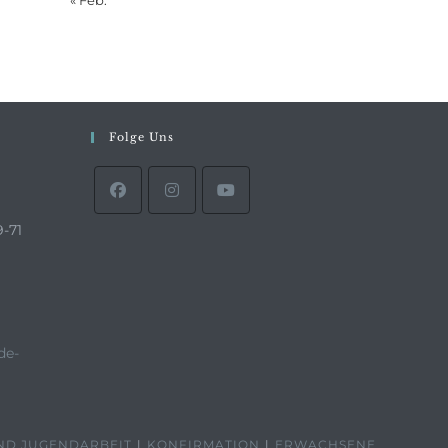
« Feb.
Folge Uns
9-71
de-
ND JUGENDARBEIT
KONFIRMATION
ERWACHSENE