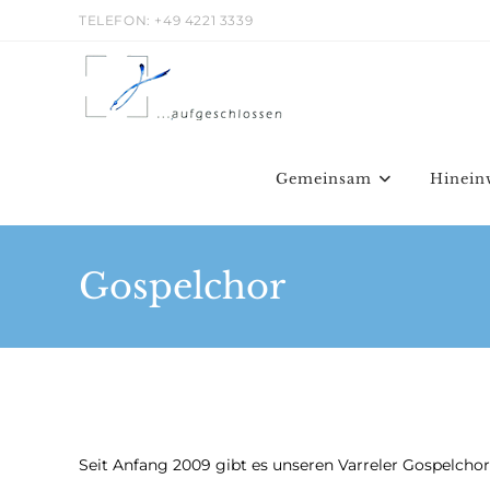
Zum
TELEFON: +49 4221 3339
Inhalt
springen
Gemeinsam
Hinein
Gospelchor
Seit Anfang 2009 gibt es unseren Varreler Gospelcho