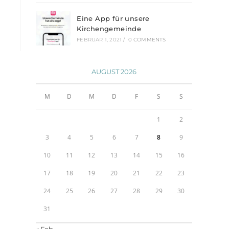
Eine App für unsere
Kirchengemeinde
FEBRUAR 1, 2021
/
0 COMMENTS
AUGUST 2026
M
D
M
D
F
S
S
1
2
3
4
5
6
7
8
9
10
11
12
13
14
15
16
17
18
19
20
21
22
23
24
25
26
27
28
29
30
31