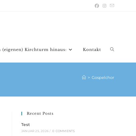
 (eigenen) Kirchturm hinaus:
Kontakt
Website-
Suche
>
Gospelchor
umschalten
Recent Posts
Test
JANUAR 25, 2026
/
0 COMMENTS