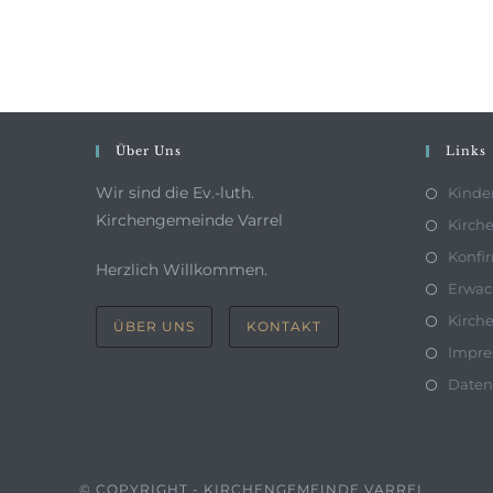
Über Uns
Links
Wir sind die Ev.-luth.
Kinde
Kirchengemeinde Varrel
Kirche
Konfi
Herzlich Willkommen.
Erwac
Kirch
ÜBER UNS
KONTAKT
Impr
Daten
© COPYRIGHT - KIRCHENGEMEINDE VARREL