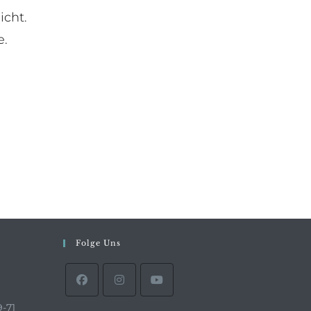
icht.
e.
Folge Uns
9-71