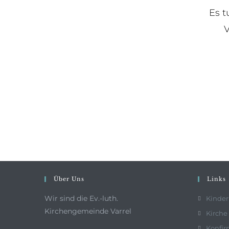
Es t
V
Über Uns
Links
Wir sind die Ev.-luth.
Kinder
Kirchengemeinde Varrel
Kirche
Konfi