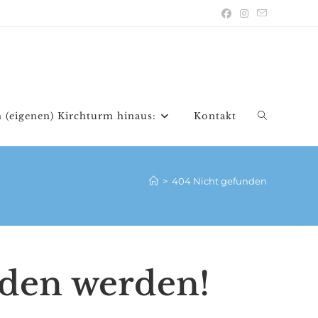
 (eigenen) Kirchturm hinaus:
Kontakt
Website-
Suche
>
404 Nicht gefunden
umschalten
nden werden!