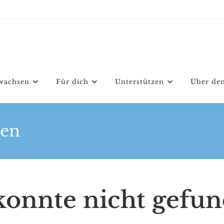
wachsen
Für dich
Unterstützen
Über den
den
 konnte nicht gefu