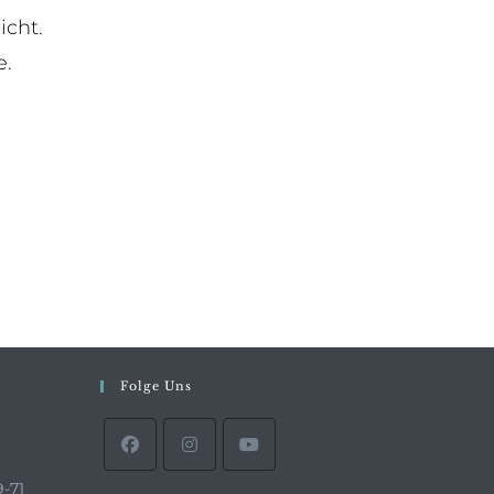
icht.
e.
Folge Uns
9-71