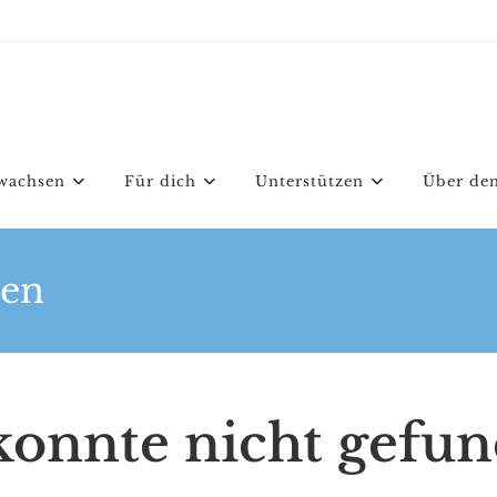
wachsen
Für dich
Unterstützen
Über den
den
 konnte nicht gefu