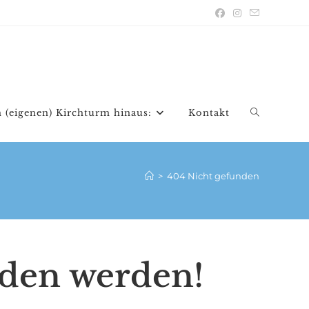
 (eigenen) Kirchturm hinaus:
Kontakt
Website-
Suche
>
404 Nicht gefunden
umschalten
nden werden!