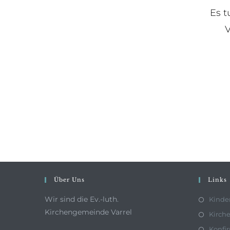
Es t
V
Über Uns
Links
Wir sind die Ev.-luth.
Kinde
Kirchengemeinde Varrel
Kirche
Konfi