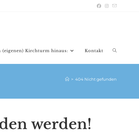
 (eigenen) Kirchturm hinaus:
Kontakt
Website-
Suche
>
404 Nicht gefunden
umschalten
nden werden!