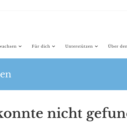
wachsen
Für dich
Unterstützen
Über den
den
 konnte nicht gefu