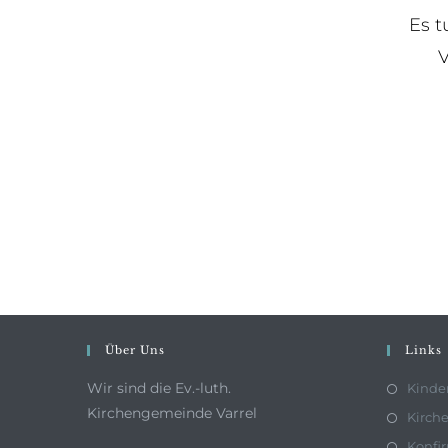
Es t
V
Über Uns
Links
Wir sind die Ev.-luth.
Kinde
Kirchengemeinde Varrel
Kirche
Konfi