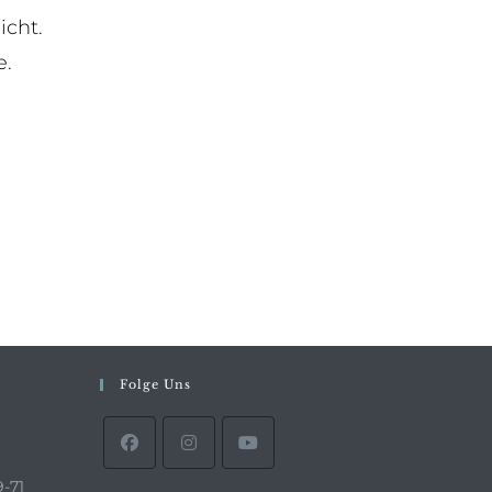
icht.
e.
Folge Uns
9-71